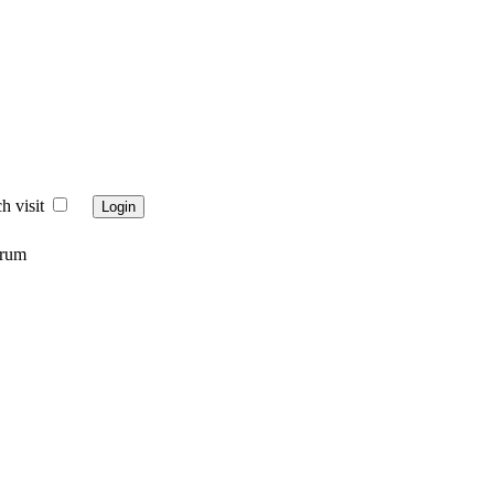
h visit
orum