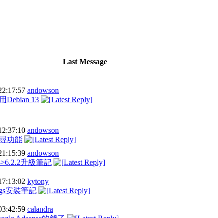
Last Message
22:17:57
andowson
ebian 13
12:37:10
andowson
尋功能
21:15:39
andowson
1->6.2.2升級筆記
17:13:02
kytony
ings安裝筆記
03:42:59
calandra