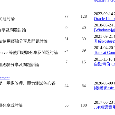
我拿到了Goo
2022-09-14 
77
128
分享及問題討論
Oracle Li
2018-03-24 
9
40
.使用經驗分享及問題討論
[Windo
2021-09-21 
31
39
L Server使用經驗分享及問題討論
升級PostgreS
2014-04-20 
37
89
cation Server等使用經驗分享及問題討論
Tomcat Co
2011-11-18 
7
15
自動備份 Cis
用經驗分享及問題討論
ement
2020-03-09 
蹤、團隊管理、壓力測試等心得
24
64
[參考]Basic s
2017-06-23 
55
188
let等心得分享或討論
JSP精選實