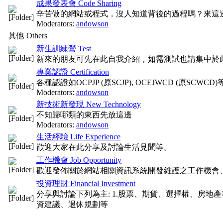
成果發表會 Code Sharing
辛苦做的網站或程式，沒人知道背後的過程嗎？來這
Moderators:
andowson
其他 Others
新生訓練營 Test
新來的朋友可先在此自我介紹，如需測試也請集中於
專業認證 Certification
各種認證如OCPJP (原SCJP), OCEJWCD (原SC
Moderators:
andowson
新技術新發現 New Technology
不知歸哪類的東西先放這邊
Moderators:
andowson
生活經驗 Life Experience
歡迎大家在此分享及討論生活見聞等。
工作機會 Job Opportunity
歡迎發佈關於網站相關資訊系統開發維護之工作機會、C
投資理財 Financial Investment
分享與討論下列為主: 1.股票、期貨、選擇權、房地產等
資建議、退休規劃等