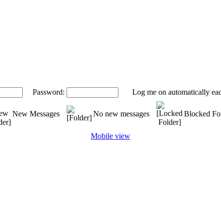
Password:
Log me on automatically eac
New Messages
No new messages
Blocked F
Mobile view