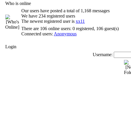
Who is online
Our users have posted a total of 1,168 messages
We have 234 registered users
The newest registered user is
xx11
There are 106 online users: 0 registered, 106 guest(s)
Connected users:
Anonymous
Login
Username: